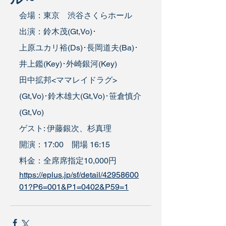
会場：東京　渋谷さくらホール
出演：鈴木茂(Gt,Vo)･
上原ユカリ裕(Ds)･長岡道夫(Ba)･
井上鑑(Key)･外崎銀河(Key)
田中拡邦<ママレイドラグ>
(Gt,Vo)･鈴木雄大(Gt,Vo)･笹倉慎介
(Gt,Vo)
ゲスト: 伊藤銀次、杉真理
開演：17:00　開場 16:15 
料金：全席席指定10,000円
https://eplus.jp/sf/detail/42958600
01?P6=001&P1=0402&P59=1