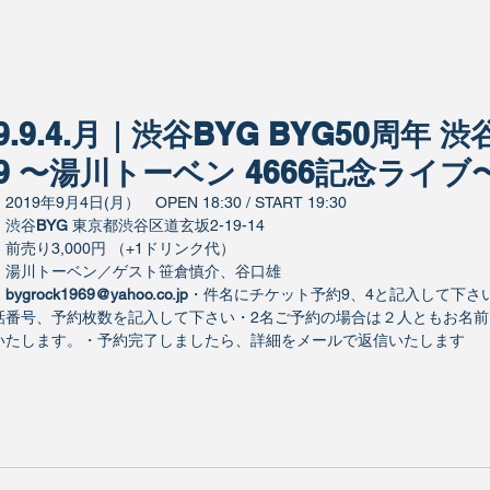
19.9.4.月｜渋谷BYG BYG50周年
19 〜湯川トーベン 4666記念ライブ
：
2019年9月4日(月）　OPEN 18:30 / START 19:30
：
渋谷
BYG
東京都渋谷区道玄坂2-19-14
：
前売り3,000円 （+1ドリンク代）
：
湯川トーベン／ゲスト笹倉慎介、谷口雄
：
bygrock1969@yahoo.co.jp
・件名にチケット予約9、4と記入して下さ
話番号、予約枚数を記入して下さい・2名ご予約の場合は２人ともお名
いたします。・予約完了しましたら、詳細をメールで返信いたします