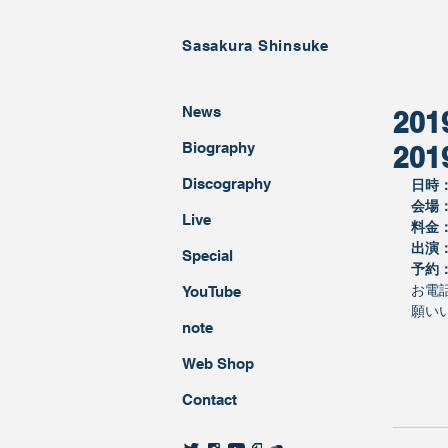
Sasakura Shinsuke
News
20
Biography
20
Discography ​
日時
会場
Live
料金
出演
Special
予約
お電
YouTube
願い
note
Web Shop
Contact