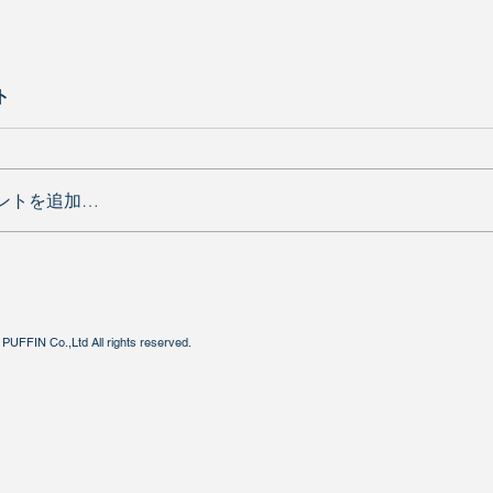
ト
ントを追加…
PUFFIN Co.,Ltd All rights reserved.