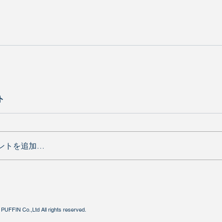
ト
ントを追加…
PUFFIN Co.,Ltd All rights reserved.