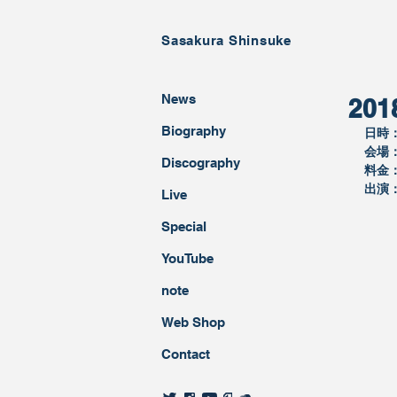
Sasakura Shinsuke
News
20
Biography
日時
会場
Discography ​
料金
出演
Live
Special
YouTube
note
Web Shop
Contact