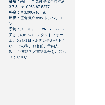
会場：
栞日
　〒長野県松本市深志
3-7-5　tel.0263-87-5377
料金：
￥3,000+1drink
出演：
笹倉慎介 with トシバウロ
ン
予約：
メール 
puffin@guzuri.com
又はこのHPのコンタクトフォー
ム、又は
栞日
へお問い合わせ下さ
い。 その際、お名前、予約人
数、 ご連絡先／電話番号をお知ら
せください。