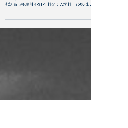
2017.3.26.日｜布博 in 東京
日時：2017年3月26日(日) 時間は布博HPにてご
確認ください 会場：東京オーヴァル京王閣 東京
都調布市多摩川 4-31-1 料金：入場料 ¥500 出
演：笹倉慎介 他