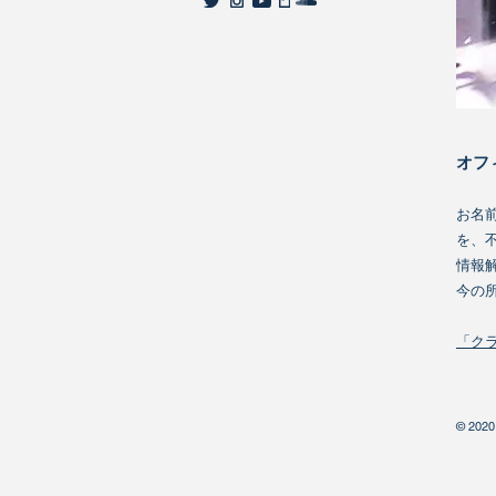
オフ
お名
を、
情報
今の
「ク
© 2020 